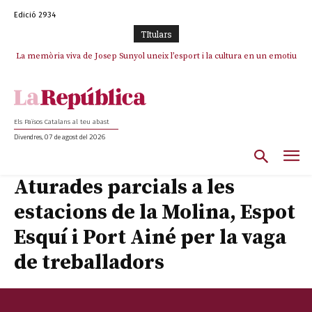
Edició 2934
TItulars
La memòria viva de Josep Sunyol uneix l’esport i la cultura en un emotiu
homenatge a Guadarrama pel seu 90è aniversari
Els Països Catalans al teu abast
Divendres, 07 de agost del 2026
Aturades parcials a les
estacions de la Molina, Espot
Esquí i Port Ainé per la vaga
de treballadors