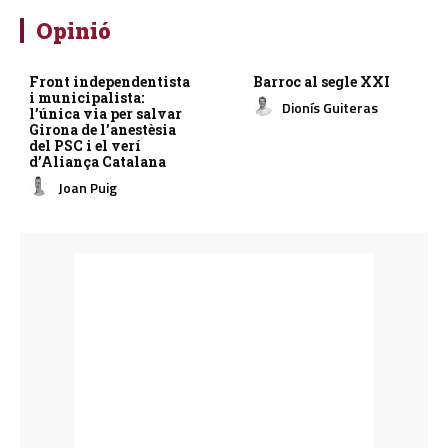
Opinió
Front independentista
Barroc al segle XXI
i municipalista:
Dionís Guiteras
l’única via per salvar
Girona de l’anestèsia
del PSC i el verí
d’Aliança Catalana
Joan Puig