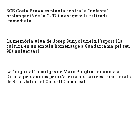
SOS Costa Brava es planta contra la “nefasta”
prolongació de la C-32 i n’exigeix la retirada
immediata
La memòria viva de Josep Sunyol uneix l’esport i la
cultura en un emotiu homenatge a Guadarrama pel seu
90è aniversari
La “dignitat” a mitges de Marc Puigtió: renuncia a
Girona pels àudios però s’aferra als càrrecs remunerats
de Sant Julià i el Consell Comarcal