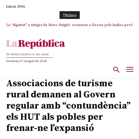
Edició 2934
TItulars
La “dignitat” a mitges de Marc Puigtió: renuncia a Girona pels àudios però
Junts exigeix que Catalunya quedi “fora” del repartiment dels menors
s’aferra als càrrecs remunerats de Sant Julià i el Consell Comarcal
migrants de Ceuta
Els Països Catalans al teu abast
Divendres, 07 de agost del 2026
Associacions de turisme
rural demanen al Govern
regular amb “contundència”
els HUT als pobles per
frenar-ne l’expansió