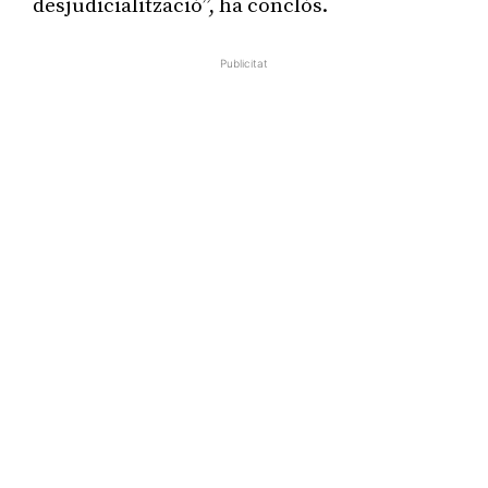
desjudicialització”, ha conclòs.
Publicitat