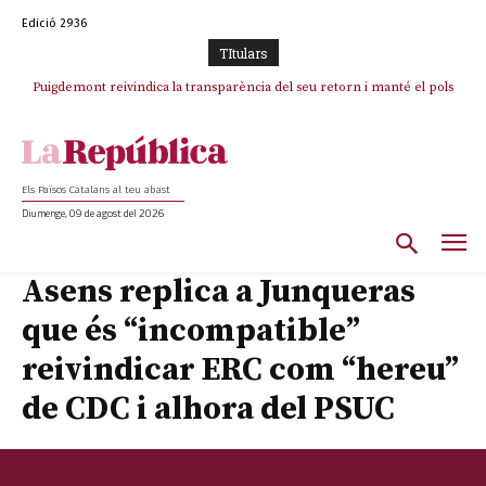
Edició 2936
TItulars
Puigdemont reivindica la transparència del seu retorn i manté el pols
Portugal acusa Espanya de provocar un “efecte crida” massiu per la seva
ferm per la plena llibertat dels encausats
“manca de regulació” migratòria
Els Països Catalans al teu abast
Diumenge, 09 de agost del 2026
Asens replica a Junqueras
que és “incompatible”
reivindicar ERC com “hereu”
de CDC i alhora del PSUC