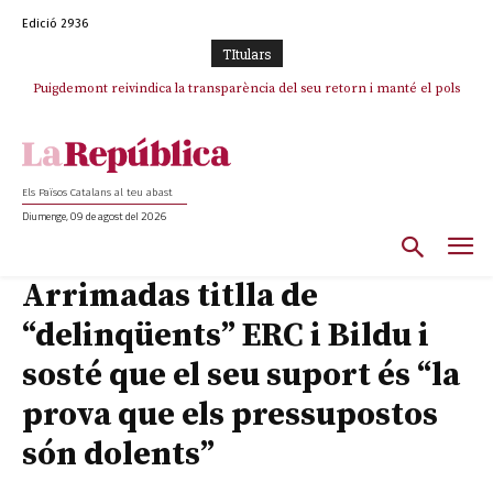
Edició 2936
TItulars
Puigdemont reivindica la transparència del seu retorn i manté el pols
ferm per la plena llibertat dels encausats
Els Països Catalans al teu abast
Diumenge, 09 de agost del 2026
Arrimadas titlla de
“delinqüents” ERC i Bildu i
sosté que el seu suport és “la
prova que els pressupostos
són dolents”