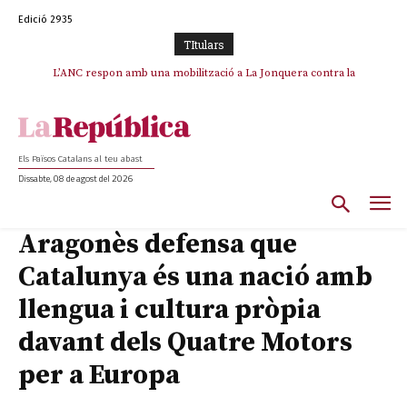
Edició 2935
TItulars
SOS Costa Brava es planta contra la “nefasta” prolongació de la C-32 i
L’ANC respon amb una mobilització a La Jonquera contra la
catalanofòbia i els abusos de la Policia Nacional
n’exigeix la retirada immediata
Els Països Catalans al teu abast
Dissabte, 08 de agost del 2026
Aragonès defensa que
Catalunya és una nació amb
llengua i cultura pròpia
davant dels Quatre Motors
per a Europa