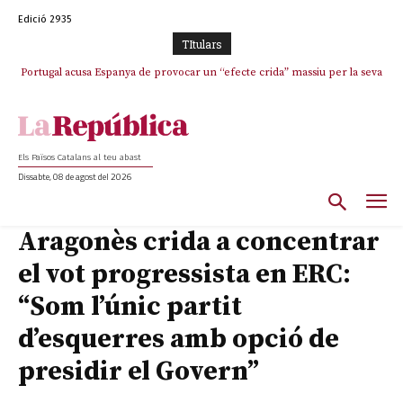
Edició 2935
TItulars
Portugal acusa Espanya de provocar un “efecte crida” massiu per la seva
“manca de regulació” migratòria
Els Països Catalans al teu abast
Dissabte, 08 de agost del 2026
Aragonès crida a concentrar
el vot progressista en ERC:
“Som l’únic partit
d’esquerres amb opció de
presidir el Govern”