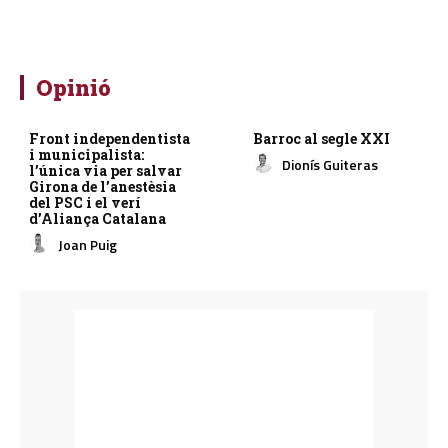
Opinió
Front independentista
Barroc al segle XXI
i municipalista:
Dionís Guiteras
l’única via per salvar
Girona de l’anestèsia
del PSC i el verí
d’Aliança Catalana
Joan Puig