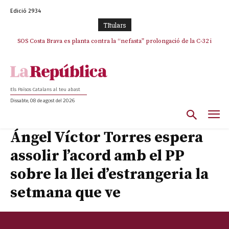
Edició 2934
TItulars
SOS Costa Brava es planta contra la “nefasta” prolongació de la C-32 i
n’exigeix la retirada immediata
Els Països Catalans al teu abast
Dissabte, 08 de agost del 2026
Ángel Víctor Torres espera
assolir l’acord amb el PP
sobre la llei d’estrangeria la
setmana que ve