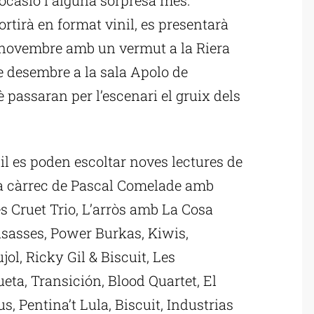
tirà en format vinil, es presentarà
e novembre amb un vermut a la Riera
de desembre a la sala Apolo de
 passaran per l’escenari el gruix dels
nil es poden escoltar noves lectures de
s a càrrec de Pascal Comelade amb
s Cruet Trio, L’arròs amb La Cosa
asasses, Power Burkas, Kiwis,
jol, Ricky Gil & Biscuit, Les
eta, Transición, Blood Quartet, El
s, Pentina’t Lula, Biscuit, Industrias