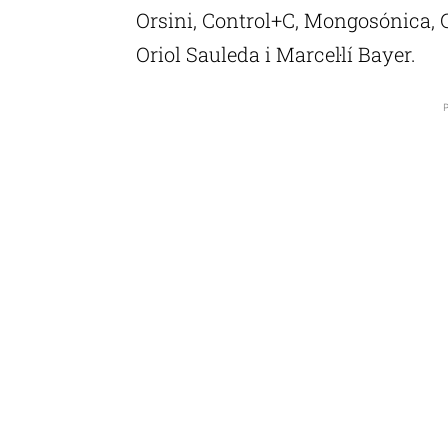
Orsini, Control+C, Mongosónica, Gu
Oriol Sauleda i Marcel·lí Bayer.
P