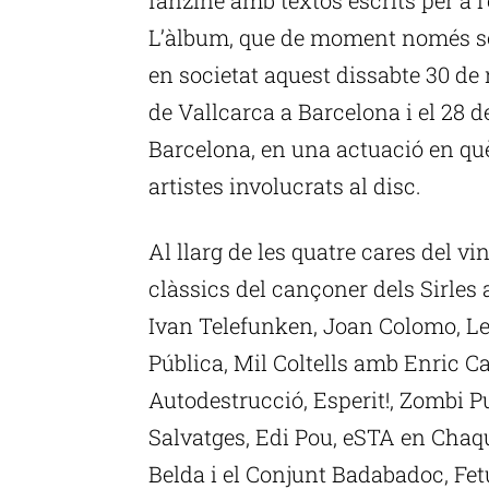
L’àlbum, que de moment només sor
en societat aquest dissabte 30 d
de Vallcarca a Barcelona i el 28 
Barcelona, en una actuació en què
artistes involucrats al disc.
Al llarg de les quatre cares del vi
clàssics del cançoner dels Sirle
Ivan Telefunken, Joan Colomo, Le
Pública, Mil Coltells amb Enric C
Autodestrucció, Esperit!, Zombi Pu
Salvatges, Edi Pou, eSTA en Chaqu
Belda i el Conjunt Badabadoc, Fetu