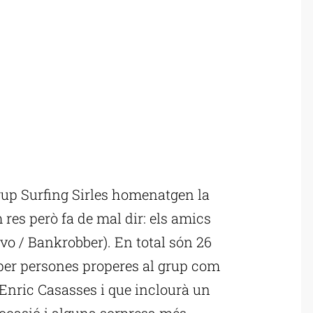
up Surfing Sirles homenatgen la
res però fa de mal dir: els amics
ivo / Bankrobber). En total són 26
s per persones properes al grup com
nric Casasses i que inclourà un
’ocasió i alguna sorpresa més.