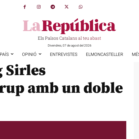
Els Països Catalans al teu abast
Divendres, 07 de agost del 2026
PAÍS
OPINIÓ
ENTREVISTES
ELMONCASTELLER
MÉ
 Sirles
rup amb un doble