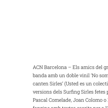
ACN Barcelona – Els amics del gr
banda amb un doble vinil ‘No som 
canten Sirles’ (Usted es un colect
versions dels Surfing Sirles fete
Pascal Comelade, Joan Colomo o E
fanzine amb textos escrits per a l