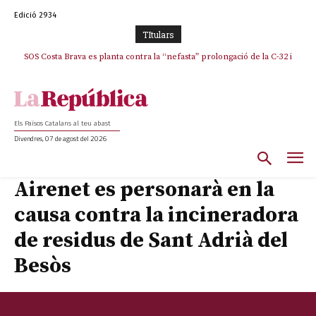
Edició 2934
TItulars
SOS Costa Brava es planta contra la “nefasta” prolongació de la C-32 i
La memòria viva de Josep Sunyol uneix l’esport i la cultura en un emotiu
homenatge a Guadarrama pel seu 90è aniversari
n’exigeix la retirada immediata
Els Països Catalans al teu abast
Divendres, 07 de agost del 2026
Airenet es personarà en la
causa contra la incineradora
de residus de Sant Adrià del
Besòs