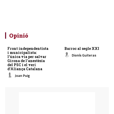
Opinió
Front independentista
Barroc al segle XXI
i municipalista:
Dionís Guiteras
l’única via per salvar
Girona de l’anestèsia
del PSC i el verí
d’Aliança Catalana
Joan Puig