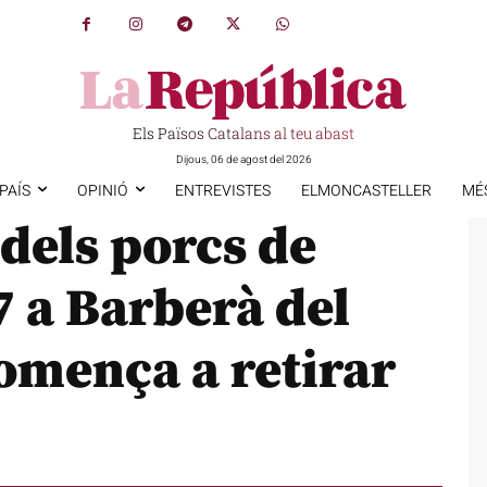
Els Països Catalans al teu abast
Dijous, 06 de agost del 2026
PAÍS
OPINIÓ
ENTREVISTES
ELMONCASTELLER
MÉ
 dels porcs de
-7 a Barberà del
comença a retirar