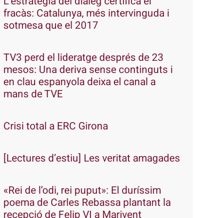
L’estratègia del diàleg certifica el
fracàs: Catalunya, més intervinguda i
sotmesa que el 2017
TV3 perd el lideratge després de 23
mesos: Una deriva sense continguts i
en clau espanyola deixa el canal a
mans de TVE
Crisi total a ERC Girona
[Lectures d’estiu] Les veritat amagades
«Rei de l’odi, rei puput»: El duríssim
poema de Carles Rebassa plantant la
recepció de Felip VI a Marivent