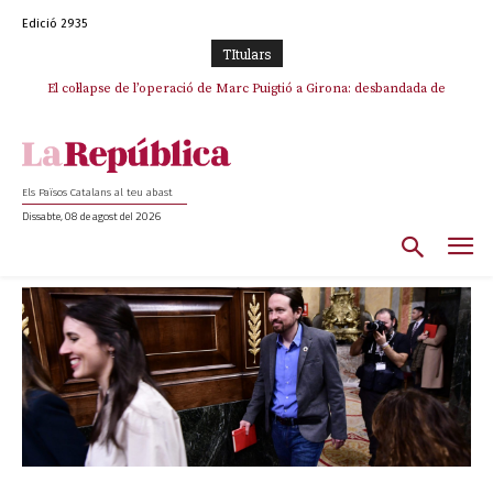
Edició 2935
TItulars
El col·lapse de l’operació de Marc Puigtió a Girona: desbandada de
l’oportunisme i fracàs de ‘Militància Decidim’
Els Països Catalans al teu abast
Dissabte, 08 de agost del 2026