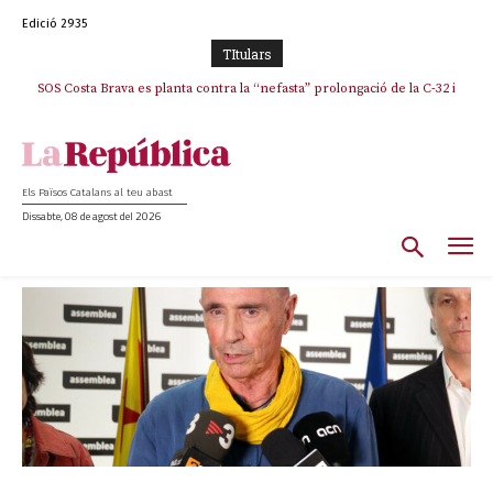
Edició 2935
TItulars
La memòria viva de Josep Sunyol uneix l’esport i la cultura en un emotiu
homenatge a Guadarrama pel seu 90è aniversari
Els Països Catalans al teu abast
Dissabte, 08 de agost del 2026