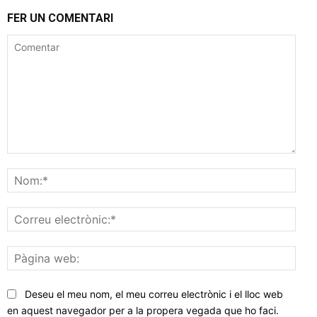
FER UN COMENTARI
Comentar
Nom
Corr
elec
Pàgi
web
Deseu el meu nom, el meu correu electrònic i el lloc web
en aquest navegador per a la propera vegada que ho faci.