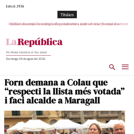
Edició 2936
TItulars
Rufián dinamita la unitat independentista amb un atac frontal al retorn
de Puigdemont
Els Països Catalans al teu abast
Diumenge, 09 de agost del 2026
Forn demana a Colau que
“respecti la llista més votada”
i faci alcalde a Maragall