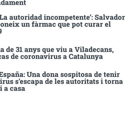
adament
‘La autoridad incompetente’: Salvador
coneix un fàrmac que pot curar el
9
 de 31 anys que viu a Viladecans,
cas de coronavirus a Catalunya
spaña: Una dona sospitosa de tenir
rus s’escapa de les autoritats i torna
i a casa