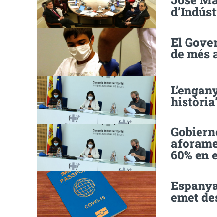
José Ma
d’Indúst
El Gove
de més 
L’engany
història
Gobiern
aforamen
60% en e
Espanya 
emet des