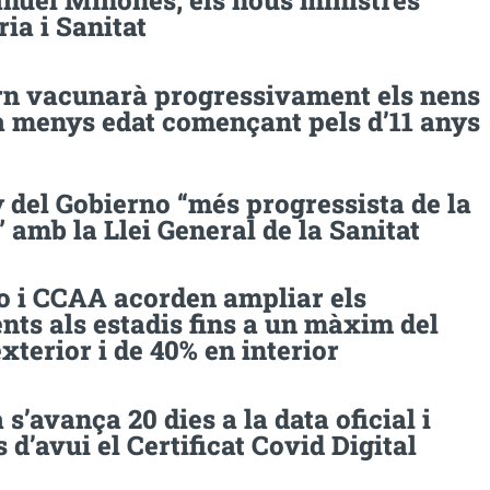
nuel Miñones, els nous ministres
ria i Sanitat
rn vacunarà progressivament els nens
a menys edat començant pels d’11 anys
 del Gobierno “més progressista de la
” amb la Llei General de la Sanitat
o i CCAA acorden ampliar els
ts als estadis fins a un màxim del
xterior i de 40% en interior
s’avança 20 dies a la data oficial i
 d’avui el Certificat Covid Digital