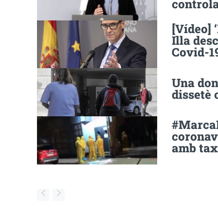
control
[Vídeo] 
Illa des
Covid-1
Una dona
dissetè 
#MarcaE
coronavi
amb tax