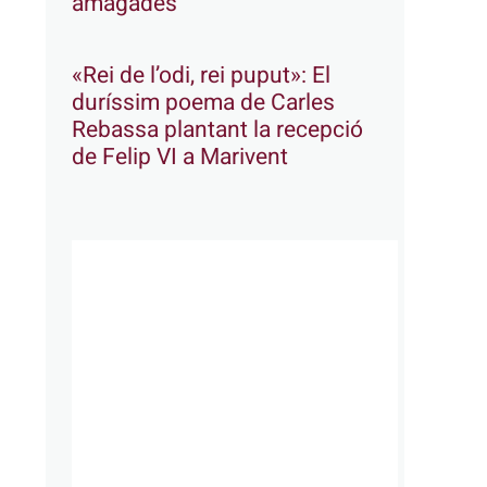
amagades
«Rei de l’odi, rei puput»: El
duríssim poema de Carles
Rebassa plantant la recepció
de Felip VI a Marivent