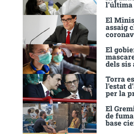
l’últim
El Minis
assaig c
coronav
El gobie
mascaret
dels sis
Torra es
l’estat 
per la p
El Gremi
de fumar
base cie