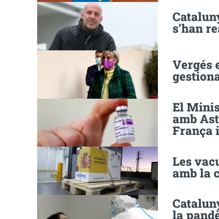
Catalun
s’han re
Vergés e
gestion
El Minis
amb Ast
França i
Les vac
amb la 
Cataluny
la pandè