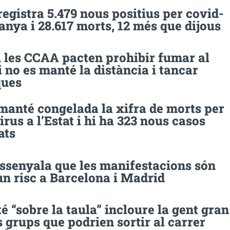
registra 5.479 nous positius per covid-
anya i 28.617 morts, 12 més que dijous
i les CCAA pacten prohibir fumar al
i no es manté la distància i tancar
ques
manté congelada la xifra de morts per
rus a l’Estat i hi ha 323 nous casos
ats
ssenyala que les manifestacions són
n risc a Barcelona i Madrid
té “sobre la taula” incloure la gent gran
s grups que podrien sortir al carrer