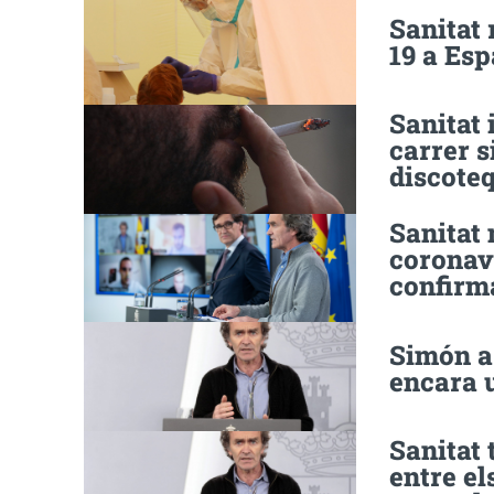
Sanitat 
19 a Esp
Sanitat 
carrer s
discote
Sanitat 
coronavi
confirm
Simón a
encara u
Sanitat 
entre el