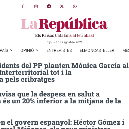
Els Països Catalans al teu abast
Dijous, 06 de agost del 2026
PAÍS
OPINIÓ
ENTREVISTES
ELMONCASTELLER
MÉ
idents del PP planten Mónica García al
nterterritorial tot i la
 pels cribratges
visa que la despesa en salut a
és un 20% inferior a la mitjana de la
en el govern espanyol: Héctor Gómez i