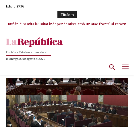
Edició 2936
TItulars
Rufián dinamita la unitat independentista amb un atac frontal al retorn
de Puigdemont
Els Països Catalans al teu abast
Diumenge, 09 de agost del 2026