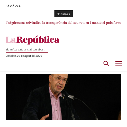
Edició 2935
TItulars
Puigdemont reivindica la transparència del seu retorn i manté el pols ferm
per la plena llibertat dels encausats
Els Països Catalans al teu abast
Dissabte, 08 de agost del 2026