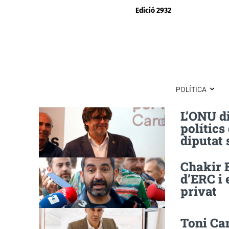
Edició 2932
POLÍTICA
L’ONU di
polítics
diputat 
Chakir E
d’ERC i 
privat
Toni Can