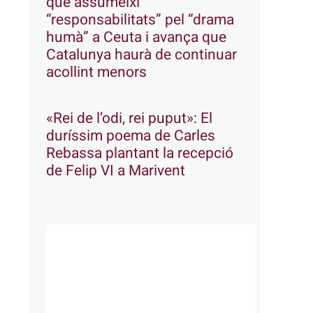
que assumeixi
“responsabilitats” pel “drama
humà” a Ceuta i avança que
Catalunya haurà de continuar
acollint menors
«Rei de l’odi, rei puput»: El
duríssim poema de Carles
Rebassa plantant la recepció
de Felip VI a Marivent