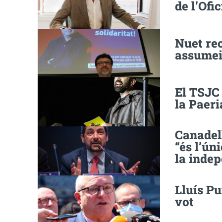
de l’Ofi
Nuet rec
assumeix
El TSJC 
la Paeri
Canadel
“és l’ún
la inde
Lluís Pu
vot