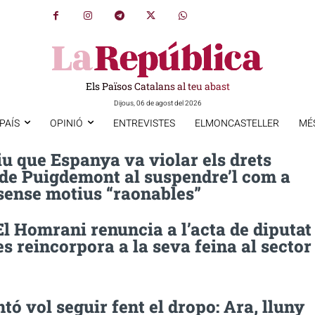
Els Països Catalans al teu abast
Dijous, 06 de agost del 2026
PAÍS
OPINIÓ
ENTREVISTES
ELMONCASTELLER
MÉ
u que Espanya va violar els drets
 de Puigdemont al suspendre’l com a
sense motius “raonables”
l Homrani renuncia a l’acta de diputat
es reincorpora a la seva feina al sector
tó vol seguir fent el dropo: Ara, lluny