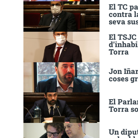
El TC pa
contra l
seva su
El TSJC 
d’inhabi
Torra
Jon Iñar
coses gr
El Parla
Torra s
Un diput