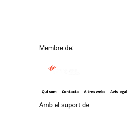
Membre de:
Qui som
Contacta
Altres webs
Avís lega
Amb el suport de