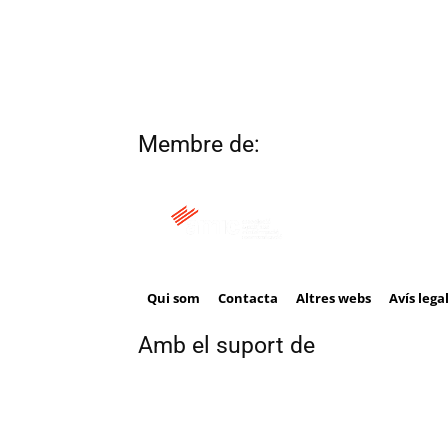
Membre de:
Qui som
Contacta
Altres webs
Avís lega
Amb el suport de