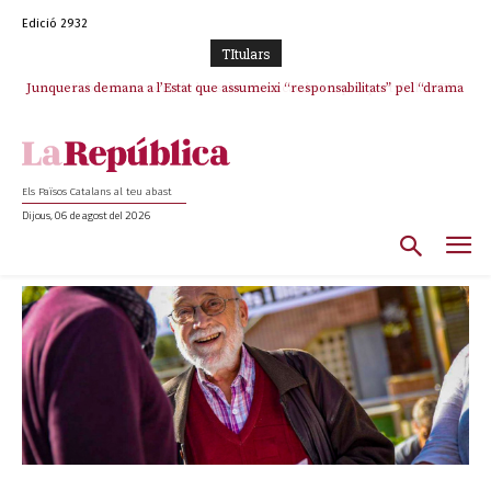
Edició 2932
TItulars
Junqueras demana a l’Estat que assumeixi “responsabilitats” pel “drama
L’abandonament de les seleccions catalanes per part de la UFEC
humà” a Ceuta i avança que Catalunya haurà de continuar acollint
espanyolitza l’esport del país
menors
Els Països Catalans al teu abast
Dijous, 06 de agost del 2026