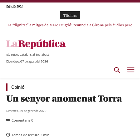
Edició 2934
TItulars
La “dignitat” a mitges de Marc Puigtió: renuncia a Girona pels àudios però
s’aferra als càrrecs remunerats de Sant Julià i el Consell Comarcal
Els Països Catalans al teu abast
Divendres, 07 de agost del 2026
Opinió
Un senyor anomenat Torra
Dimecres, 29 de gener de 2020
Comentaris
0
Temps de lectura
3
min.