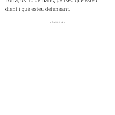
Torra, us ho demano, penseu què esteu
dient i què esteu defensant.
- Publicitat -