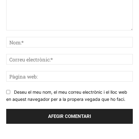
Comentar
No
Co
ele
Pà
we
Deseu el meu nom, el meu correu electrònic i el lloc web
en aquest navegador per a la propera vegada que ho faci.