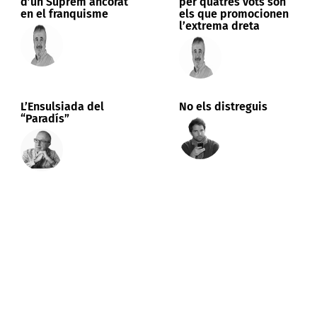
d’un Suprem ancorat
per quatres vots són
en el franquisme
els que promocionen
l’extrema dreta
L’Ensulsiada del
No els distreguis
“Paradís”