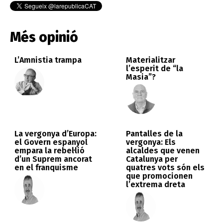
Més opinió
L’Amnistia trampa
Materialitzar
l’esperit de “la
Masia”?
La vergonya d’Europa:
Pantalles de la
el Govern espanyol
vergonya: Els
empara la rebel·lió
alcaldes que venen
d’un Suprem ancorat
Catalunya per
en el franquisme
quatres vots són els
que promocionen
l’extrema dreta