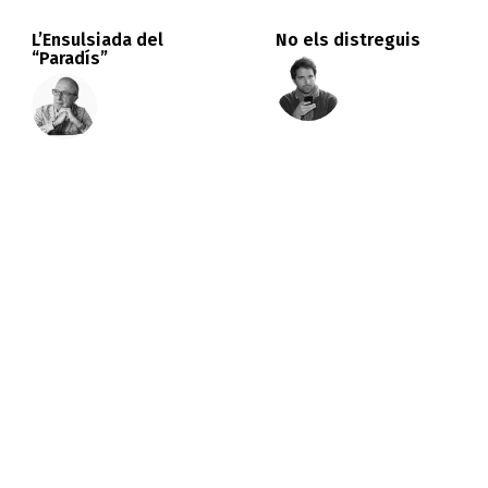
L’Ensulsiada del
No els distreguis
“Paradís”