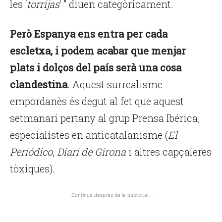
les ‘
torrijas
‘ ” diuen categòricament.
Però Espanya ens entra per cada
escletxa, i podem acabar que menjar
plats i dolços del país serà una cosa
clandestina
. Aquest surrealisme
empordanès és degut al fet que aquest
setmanari pertany al grup Prensa Ibérica,
especialistes en anticatalanisme (
El
Periódico
,
Diari de Girona
i altres capçaleres
tòxiques).
-Continua després de la publicitat -