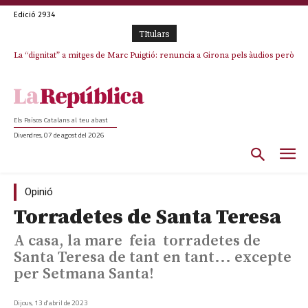
Edició 2934
TItulars
La “dignitat” a mitges de Marc Puigtió: renuncia a Girona pels àudios però
Junts exigeix que Catalunya quedi “fora” del repartiment dels menors
s’aferra als càrrecs remunerats de Sant Julià i el Consell Comarcal
migrants de Ceuta
Els Països Catalans al teu abast
Divendres, 07 de agost del 2026
Opinió
Torradetes de Santa Teresa
A casa, la mare feia torradetes de
Santa Teresa de tant en tant... excepte
per Setmana Santa!
Dijous, 13 d'abril de 2023