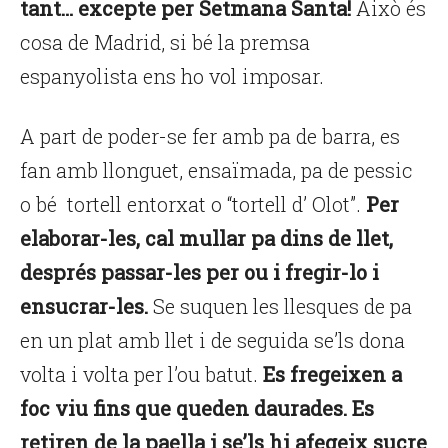
tant… excepte per Setmana Santa!
Això és
cosa de Madrid, si bé la premsa
espanyolista ens ho vol imposar.
A part de poder-se fer amb pa de barra, es
fan amb llonguet, ensaïmada, pa de pessic
o bé tortell entorxat o “tortell d’ Olot”.
Per
elaborar-les, cal mullar pa dins de llet,
després passar-les per ou i fregir-lo i
ensucrar-les.
Se suquen les llesques de pa
en un plat amb llet i de seguida se’ls dona
volta i volta per l’ou batut.
Es fregeixen a
foc viu fins que queden daurades. Es
retiren de la paella i se’ls hi afegeix sucre