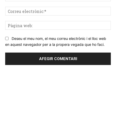
Co
ele
Pà
we
Deseu el meu nom, el meu correu electrònic i el lloc web
en aquest navegador per a la propera vegada que ho faci.