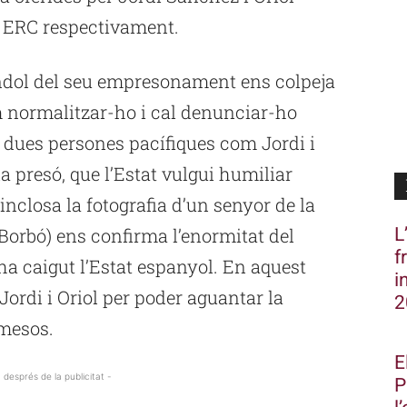
i ERC respectivament.
àndol del seu empresonament ens colpeja
 normalitzar-ho i cal denunciar-ho
dues persones pacífiques com Jordi i
la presó, que l’Estat vulgui humiliar
nclosa la fotografia d’un senyor de la
L
Borbó) ens confirma l’enormitat del
f
ha caigut l’Estat espanyol. En aquest
i
Jordi i Oriol per poder aguantar la
2
tmesos.
E
 després de la publicitat -
P