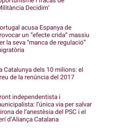
’oportunisme i fracàs de
Militància Decidim’
ortugal acusa Espanya de
rovocar un “efecte crida” massiu
er la seva “manca de regulació”
igratòria
a Catalunya dels 10 milions: el
reu de la renúncia del 2017
ront independentista i
unicipalista: l’única via per salvar
irona de l’anestèsia del PSC i el
erí d’Aliança Catalana