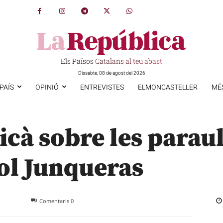
Els Països Catalans al teu abast
Dissabte, 08 de agost del 2026
PAÍS
OPINIÓ
ENTREVISTES
ELMONCASTELLER
MÉ
cà sobre les paraul
iol Junqueras
Comentaris
0