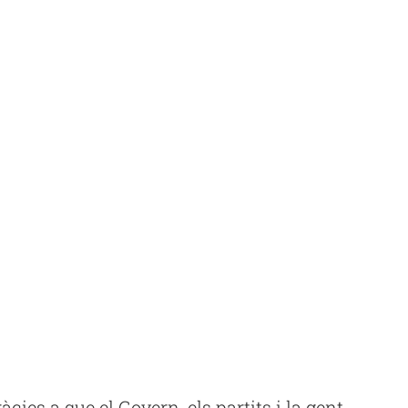
àcies a que el Govern, els partits i la gent