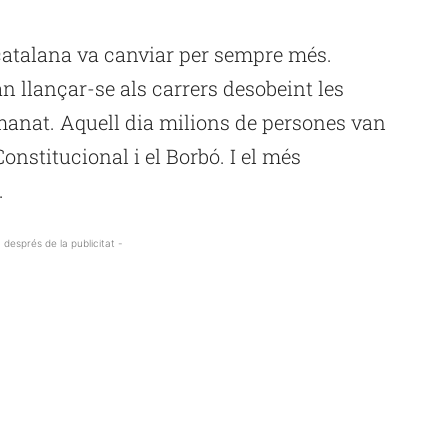
at catalana va canviar per sempre més.
n llançar-se als carrers desobeint les
anat. Aquell dia milions de persones van
onstitucional i el Borbó. I el més
.
 després de la publicitat -