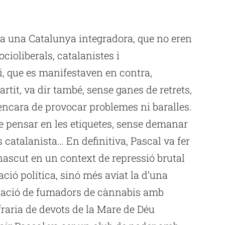
lia una Catalunya integradora, que no eren
cioliberals, catalanistes i
i, que es manifestaven en contra,
partit, va dir també, sense ganes de retrets,
encara de provocar problemes ni baralles.
nse pensar en les etiquetes, sense demanar
catalanista… En definitiva, Pascal va fer
c nascut en un context de repressió brutal
ació política, sinó més aviat la d’una
ciació de fumadors de cànnabis amb
fraria de devots de la Mare de Déu