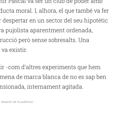
finir Pascal va ser un club de poder amb
ucta moral. I, alhora, el que també va fer
 despertar en un sector del seu hipotètic
nya pujolista aparentment ordenada,
ucció però sense sobresalts. Una
va existir.
ir -com d’altres experiments que hem
 mena de marca blanca de no es sap ben
sionada, internament agitada.
 després de la publicitat -