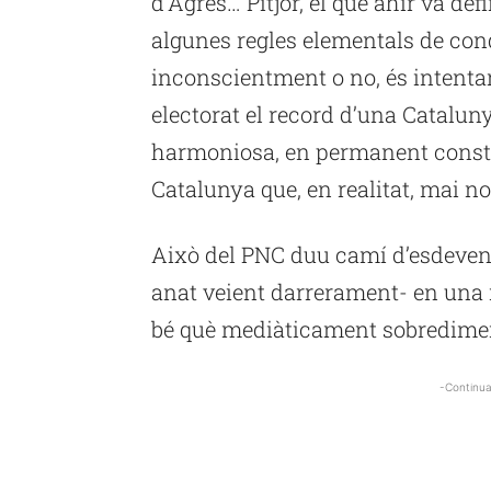
d’Agres… Pitjor, el que ahir va de
algunes regles elementals de cond
inconscientment o no, és intentar
electorat el record d’una Catalu
harmoniosa, en permanent constr
Catalunya que, en realitat, mai no 
Això del PNC duu camí d’esdeven
anat veient darrerament- en una
bé què mediàticament sobredimen
-Continua