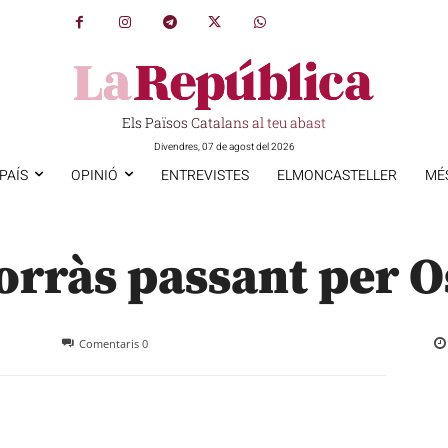
Els Països Catalans al teu abast
Divendres, 07 de agost del 2026
PAÍS
OPINIÓ
ENTREVISTES
ELMONCASTELLER
MÉ
orràs passant per 
Comentaris
0