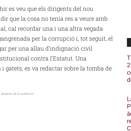
ir es veu que els dirigents del nou
 dir que la cosa no tenia res a veure amb
ual, cal recordar una i una altra vegada
angrenada per la corrupció i, tot seguit, el
ar per una allau d’indignació civil
T
stitucional contra l’Estatut. Una
2
i gatets, es va redactar sobre la tomba de
c
d
 després de la publicitat -
L
P
à
r
C