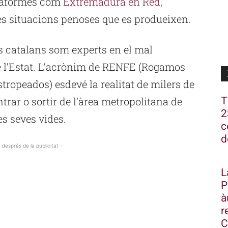
lataformes com
Extremadura en Red
,
les situacions penoses que es produeixen.
ls catalans som experts en el mal
e l’Estat. L’acrònim de RENFE (Rogamos
ropeados) esdevé la realitat de milers de
T
trar o sortir de l’àrea metropolitana de
2
es seves vides.
c
d
 després de la publicitat -
L
P
à
r
C