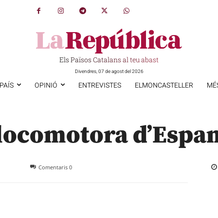
Els Països Catalans al teu abast
Divendres, 07 de agost del 2026
PAÍS
OPINIÓ
ENTREVISTES
ELMONCASTELLER
MÉ
 locomotora d’Espa
Comentaris
0