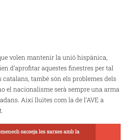
 que volen mantenir la unió hispànica,
n d’aprofitar aquestes finestres per tal
s catalans, també són els problemes dels
 no el nacionalisme serà sempre una arma
tadans. Així lluites com la de l’AVE a
t.
enech sacseja les xarxes amb la