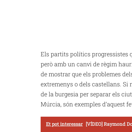
Els partits polítics progressistes
però amb un canvi de règim haurie
de mostrar que els problemes del
extremenys o dels castellans. Si
de la burgesia per separar els ciu
Múrcia, són exemples d’aquest fe
Et pot interessar
[VÍDEO] Raymond Dom