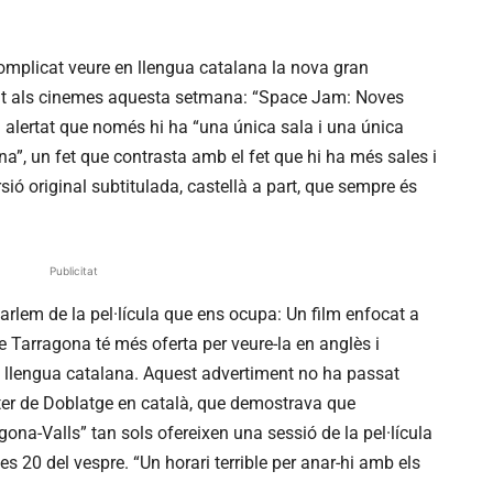
omplicat veure en llengua catalana la nova gran
t als cinemes aquesta setmana: “
Space
Jam
: Noves
 alertat que només hi ha “una única sala i una única
na”, un fet que contrasta amb el fet que hi ha més sales i
sió original subtitulada, castellà a part, que sempre és
Publicitat
rlem de la pel·lícula que ens ocupa: Un film enfocat a
 de Tarragona té més
oferta
per veure-la en anglès i
n llengua catalana. Aquest advertiment no ha passat
ter de Doblatge en català, que demostrava que
na-Valls” tan sols ofereixen una sessió de la pel·lícula
les 20 del vespre. “Un horari terrible per anar-hi amb els