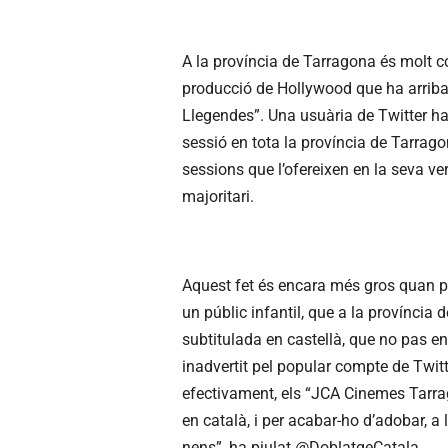
A la província de Tarragona és molt c
producció de Hollywood que ha arriba
Llegendes”. Una usuària de Twitter ha
sessió en tota la província de Tarrago
sessions que l’ofereixen en la seva ver
majoritari.
Aquest fet és encara més gros quan pa
un públic infantil, que a la província
subtitulada en castellà, que no pas e
inadvertit pel popular compte de Twit
efectivament, els “
JCA
Cinemes Tarrago
en català, i per acabar-ho d’adobar, a 
nens”, ha piulat @DoblatgeCatala.