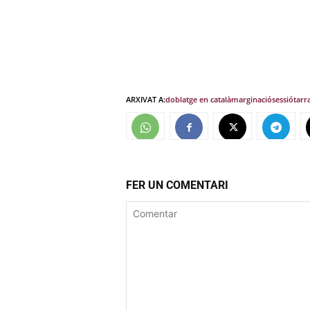
ARXIVAT A:
doblatge en català
marginació
sessió
tarr
FER UN COMENTARI