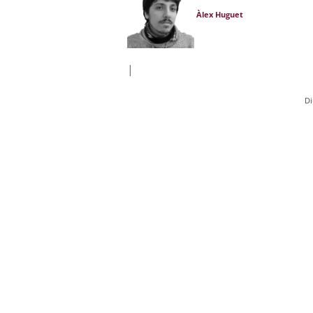
Àlex Huguet
|
Di