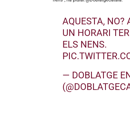
AQUESTA, NO? A
UN HORARI TER
ELS NENS.
PIC.TWITTER.
— DOBLATGE E
(@DOBLATGEC