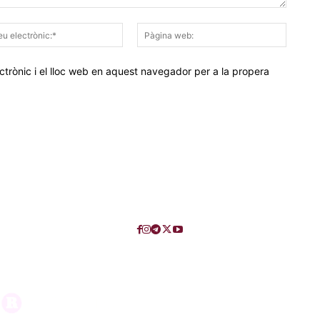
Correu
Pàgina
electrònic:*
web:
trònic i el lloc web en aquest navegador per a la propera