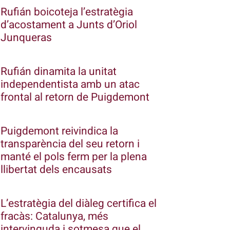
Rufián boicoteja l’estratègia
d’acostament a Junts d’Oriol
Junqueras
Rufián dinamita la unitat
independentista amb un atac
frontal al retorn de Puigdemont
Puigdemont reivindica la
transparència del seu retorn i
manté el pols ferm per la plena
llibertat dels encausats
L’estratègia del diàleg certifica el
fracàs: Catalunya, més
intervinguda i sotmesa que el