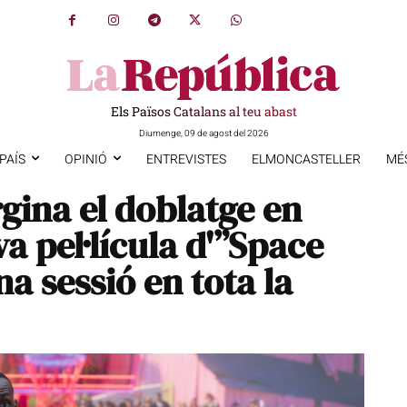
Els Països Catalans al teu abast
Diumenge, 09 de agost del 2026
PAÍS
OPINIÓ
ENTREVISTES
ELMONCASTELLER
MÉ
ina el doblatge en
va pel·lícula d'”Space
a sessió en tota la