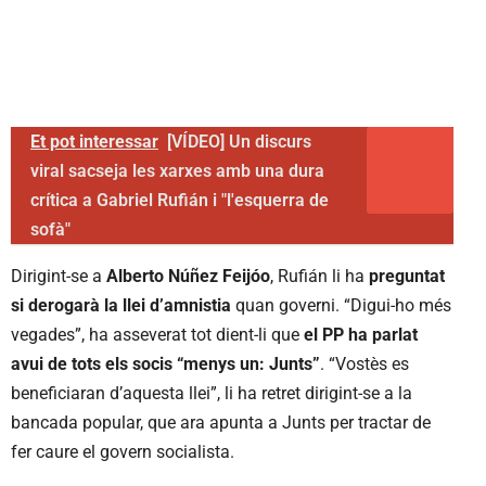
Et pot interessar
[VÍDEO] Un discurs
viral sacseja les xarxes amb una dura
crítica a Gabriel Rufián i "l'esquerra de
sofà"
Dirigint-se a
Alberto Núñez Feijóo
, Rufián li ha
preguntat
si derogarà la llei d’amnistia
quan governi. “Digui-ho més
vegades”, ha asseverat tot dient-li que
el PP ha parlat
avui de tots els socis “menys un: Junts”
. “Vostès es
beneficiaran d’aquesta llei”, li ha retret dirigint-se a la
bancada popular, que ara apunta a Junts per tractar de
fer caure el govern socialista.