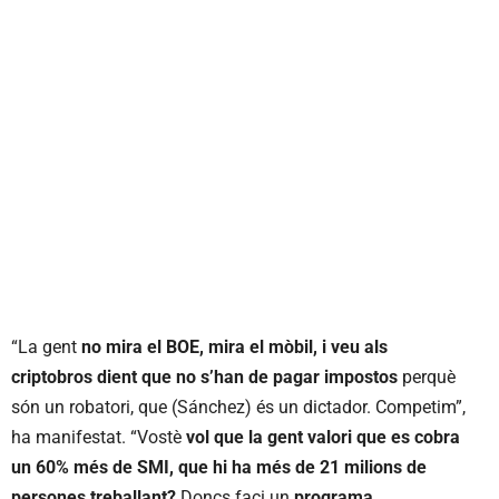
“La gent
no mira el BOE, mira el mòbil, i veu als
criptobros dient que no s’han de pagar impostos
perquè
són un robatori, que (Sánchez) és un dictador. Competim”,
ha manifestat. “Vostè
vol que la gent valori que es cobra
un 60% més de SMI, que hi ha més de 21 milions de
persones treballant?
Doncs faci un
programa