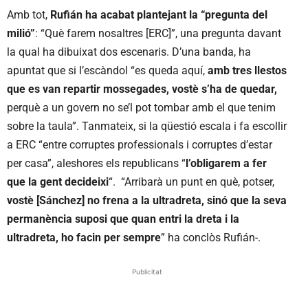
Amb tot,
Rufián ha acabat plantejant la “pregunta del
milió”
: “Què farem nosaltres [ERC]”, una pregunta davant
la qual ha dibuixat dos escenaris. D’una banda, ha
apuntat que si l’escàndol “es queda aquí,
amb tres llestos
que es van repartir mossegades, vostè s’ha de quedar,
perquè a un govern no se’l pot tombar amb el que tenim
sobre la taula”. Tanmateix, si la qüestió escala i fa escollir
a ERC “entre corruptes professionals i corruptes d’estar
per casa”, aleshores els republicans “
l’obligarem a fer
que la gent decideixi
“. “Arribarà un punt en què, potser,
vostè [Sánchez] no frena a la ultradreta, sinó que la seva
permanència suposi que quan entri la dreta i la
ultradreta, ho facin per sempre
” ha conclòs Rufián-.
Publicitat