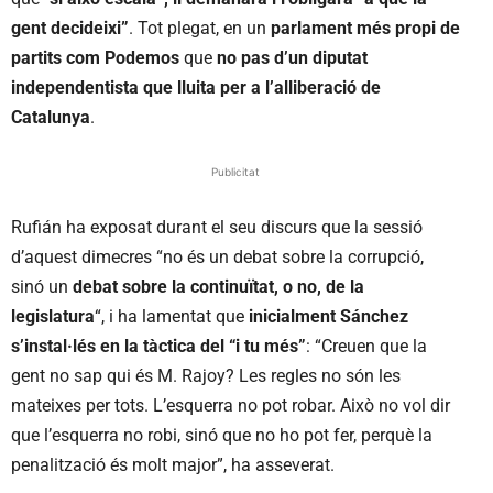
gent decideixi”
. Tot plegat, en un
parlament més propi de
partits com Podemos
que
no pas d’un diputat
independentista que lluita per a l’alliberació de
Catalunya
.
Publicitat
Rufián ha exposat durant el seu discurs que la sessió
d’aquest dimecres “no és un debat sobre la corrupció,
sinó un
debat sobre la continuïtat, o no, de la
legislatura
“, i ha lamentat que
inicialment Sánchez
s’instal·lés en la tàctica del “i tu més”
: “Creuen que la
gent no sap qui és M. Rajoy? Les regles no són les
mateixes per tots. L’esquerra no pot robar. Això no vol dir
que l’esquerra no robi, sinó que no ho pot fer, perquè la
penalització és molt major”, ha asseverat.