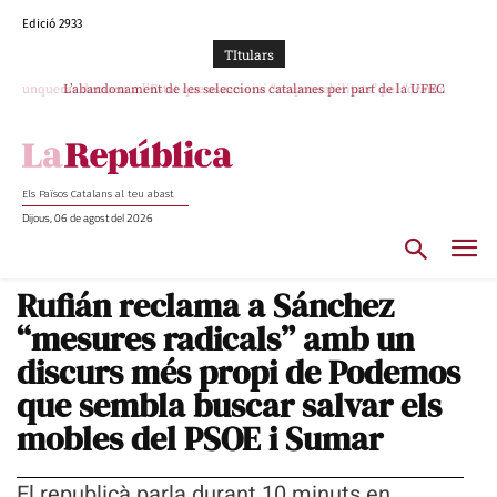
Edició 2933
TItulars
L’abandonament de les seleccions catalanes per part de la UFEC
espanyolitza l’esport del país
Els Països Catalans al teu abast
Dijous, 06 de agost del 2026
Rufián reclama a Sánchez
“mesures radicals” amb un
discurs més propi de Podemos
que sembla buscar salvar els
mobles del PSOE i Sumar
El republicà parla durant 10 minuts en