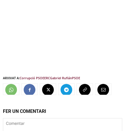
ARXIVAT A:
Corrupció PSOE
ERC
Gabriel Rufián
PSOE
FER UN COMENTARI