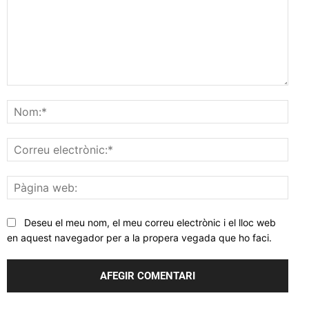
Comentar
Nom
Corr
elec
Pàgi
web
Deseu el meu nom, el meu correu electrònic i el lloc web
en aquest navegador per a la propera vegada que ho faci.