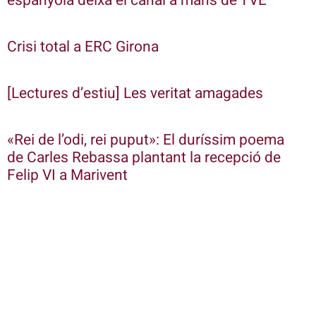
espanyola deixa el canal a mans de TVE
Crisi total a ERC Girona
[Lectures d’estiu] Les veritat amagades
«Rei de l’odi, rei puput»: El duríssim poema
de Carles Rebassa plantant la recepció de
Felip VI a Marivent