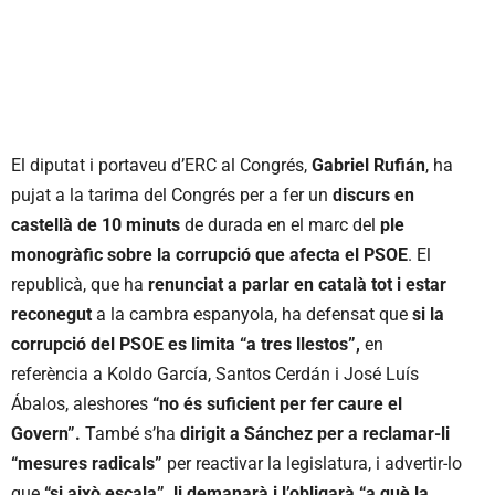
El diputat i portaveu d’ERC al Congrés,
Gabriel Rufián
, ha
pujat a la tarima del Congrés per a fer un
discurs en
castellà de 10 minuts
de durada en el marc del
ple
monogràfic sobre la corrupció que afecta el PSOE
. El
republicà, que ha
renunciat a parlar en català tot i estar
reconegut
a la cambra espanyola, ha defensat que
si la
corrupció del PSOE es limita “a tres llestos”,
en
referència a Koldo García, Santos Cerdán i José Luís
Ábalos, aleshores
“no és suficient per fer caure el
Govern”.
També s’ha
dirigit a Sánchez per a reclamar-li
“mesures radicals”
per reactivar la legislatura, i advertir-lo
que
“si això escala”, li demanarà i l’obligarà “a què la