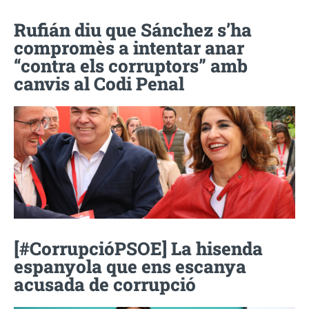
Rufián diu que Sánchez s’ha
compromès a intentar anar
“contra els corruptors” amb
canvis al Codi Penal
[#CorrupcióPSOE] La hisenda
espanyola que ens escanya
acusada de corrupció