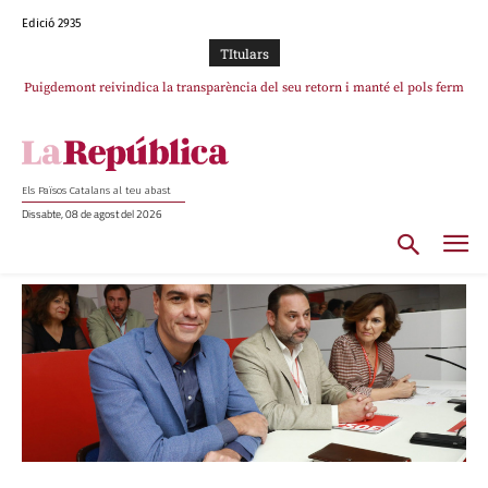
Edició 2935
TItulars
Portugal acusa Espanya de provocar un “efecte crida” massiu per la seva
“manca de regulació” migratòria
Els Països Catalans al teu abast
Dissabte, 08 de agost del 2026