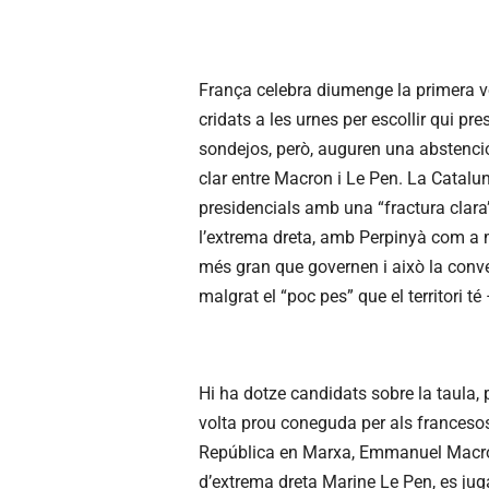
França celebra diumenge la primera vo
cridats a les urnes per escollir qui pre
sondejos, però, auguren una abstenció a
clar entre Macron i Le Pen. La Catalun
presidencials amb una “fractura clara”
l’extrema dreta, amb Perpinyà com a mà
més gran que governen i això la conver
malgrat el “poc pes” que el territori té 
Hi ha dotze candidats sobre la taula
volta prou coneguda per als francesos.
República en Marxa, Emmanuel Macron
d’extrema dreta Marine Le Pen, es jug