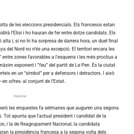
lta de les eleccions presidencials. Els francesos estan
sidirà l’Elisi i ho hauran de fer entre dotze candidats. Els
lta i, si no hi ha sorpresa de darrera hora, un duel final
ya del Nord no n’és una excepció. El territori encara les
 entre zones favorables a l’esquerra i les més proclius a
xim exponent i “feu” del partit de Le Pen. És la ciutat
teix en un “símbol” per a defensors i detractors. I això
–en xifres- al conjunt de l’Estat.
Publicitat
, però les enquestes fa setmanes que auguren una segona
 Tot apunta que l’actual president i candidat de la
, i la de Reagrupament Nacional, la candidata
aran la presidència francesa a la segona volta dels