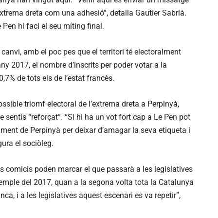
l’extrema dreta com una adhesió”, detalla Gautier Sabrià.
 Pen hi faci el seu míting final.
anvi, amb el poc pes que el territori té electoralment
any 2017, el nombre d’inscrits per poder votar a la
7% de tots els de l’estat francès.
ssible triomf electoral de l’extrema dreta a Perpinyà,
e sentís “reforçat”. “Si hi ha un vot fort cap a Le Pen pot
ament de Perpinyà per deixar d’amagar la seva etiqueta i
ura el sociòleg.
s comicis poden marcar el que passarà a les legislatives
xemple del 2017, quan a la segona volta tota la Catalunya
a, i a les legislatives aquest escenari es va repetir”,