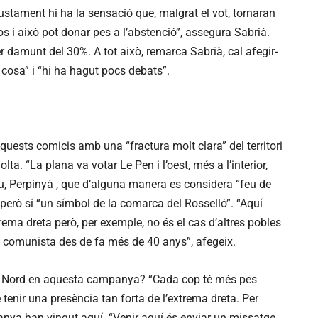
ustament hi ha la sensació que, malgrat el vot, tornaran
s i això pot donar pes a l’abstenció”, assegura Sabrià.
er damunt del 30%. A tot això, remarca Sabrià, cal afegir-
osa” i “hi ha hagut pocs debats”.
uests comicis amb una “fractura molt clara” del territori
ta. “La plana va votar Le Pen i l’oest, més a l’interior,
 diu, Perpinyà , que d’alguna manera es considera “feu de
 però sí “un símbol de la comarca del Rosselló”. “Aquí
trema dreta però, per exemple, no és el cas d’altres pobles
comunista des de fa més de 40 anys”, afegeix.
el Nord en aquesta campanya? “Cada cop té més pes
 tenir una presència tan forta de l’extrema dreta. Per
nya han vingut aquí. “Venir aquí és enviar un missatge