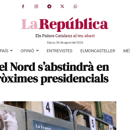
Els Països Catalans al teu abast
Dijous, 06 de agost del 2026
PAÍS
OPINIÓ
ENTREVISTES
ELMONCASTELLER
MÉ
el Nord s’abstindrà en
ròximes presidencials