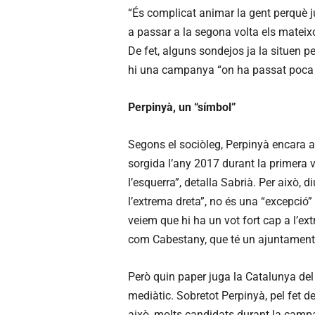
“És complicat animar la gent perquè j
a passar a la segona volta els mateixo
De fet, alguns sondejos ja la situen p
hi una campanya “on ha passat poca c
Perpinyà, un “símbol”
Segons el sociòleg, Perpinyà encara aq
sorgida l’any 2017 durant la primera vol
l’esquerra”, detalla Sabrià. Per això,
l’extrema dreta”, no és una “excepció”
veiem que hi ha un vot fort cap a l’ex
com Cabestany, que té un ajuntament 
Però quin paper juga la Catalunya d
mediàtic. Sobretot Perpinyà, pel fet de
això, molts candidats durant la campa