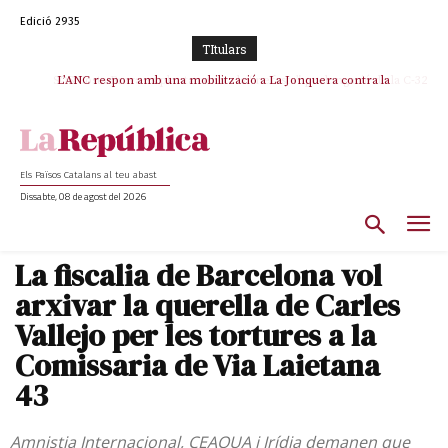
Edició 2935
TItulars
SOS Costa Brava es planta contra la “nefasta” prolongació de la C-32 i
L’ANC respon amb una mobilització a La Jonquera contra la
catalanofòbia i els abusos de la Policia Nacional
n’exigeix la retirada immediata
Els Països Catalans al teu abast
Dissabte, 08 de agost del 2026
La fiscalia de Barcelona vol
arxivar la querella de Carles
Vallejo per les tortures a la
Comissaria de Via Laietana
43
Amnistia Internacional, CEAQUA i Irídia demanen que