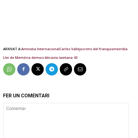
ARXIVAT A:
Amnistia Internacional
Carles Vallejo
crims del franquisme
irídia
Llei de Memòria democràtica
via laietana 43
FER UN COMENTARI