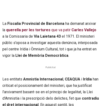
La
Fiscalia Provincial de Barcelona
ha demanat arxivar
la
querella per les tortures
que va patir
Carles Vallejo
a la Comissaria de
Via Laietana 43
el 1971. El ministeri
públic s’oposa a investigar aquesta denúncia, interposada
pel centre Irídia i Òmnium Cultural, tot i que ja ha entrat en
vigor la
Llei de Memòria Democràtica
.
Publicitat
Les entitats
Amnistia Internacional
,
CEAQUA
i
Irídia
han
criticat el posicionament del ministeri, que ha justificat
l’arxivament basant-se en el principi de legalitat, la Llei
d’Amnistia i la prescripció dels delictes, fet que
contradiu
el dret internacional
. En aquest sentit, les