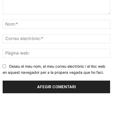
Comentar
Nom
Corr
elec
Pàgi
web
Deseu el meu nom, el meu correu electrònic i el lloc web
en aquest navegador per a la propera vegada que ho faci.