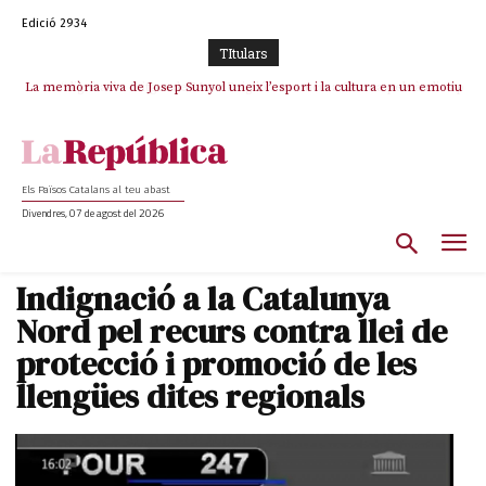
Edició 2934
TItulars
La memòria viva de Josep Sunyol uneix l’esport i la cultura en un emotiu
La “dignitat” a mitges de Marc Puigtió: renuncia a Girona pels àudios però
s’aferra als càrrecs remunerats de Sant Julià i el Consell Comarcal
homenatge a Guadarrama pel seu 90è aniversari
Els Països Catalans al teu abast
Divendres, 07 de agost del 2026
Indignació a la Catalunya
Nord pel recurs contra llei de
protecció i promoció de les
llengües dites regionals