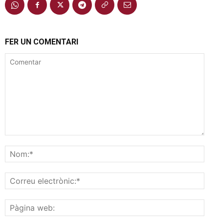
FER UN COMENTARI
Comentar
Nom
Corr
elec
Pàgi
web