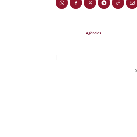
Agències
|
D