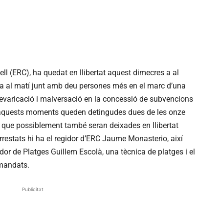
ll (ERC), ha quedat en llibertat aquest dimecres a al
da al matí junt amb deu persones més en el marc d’una
revaricació i malversació en la concessió de subvencions
n aquests moments queden detingudes dues de les onze
 que possiblement també seran deixades en llibertat
rrestats hi ha el regidor d’ERC Jaume Monasterio, així
gidor de Platges Guillem Escolà, una tècnica de platges i el
 mandats.
Publicitat