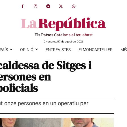
Els Països Catalans al teu abast
Divendres, 07 de agost del 2026
PAÍS
OPINIÓ
ENTREVISTES
ELMONCASTELLER
MÉ
lcaldessa de Sitges i
ersones en
olicials
ut onze persones en un operatiu per