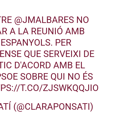
STRE
@JMALBARES
NO
R A LA REUNIÓ AMB
 ESPANYOLS. PER
SENSE QUE SERVEIXI DE
TIC D'ACORD AMB EL
PSOE SOBRE QUI NO ÉS
PS://T.CO/ZJSWKQQJIO
ATÍ (@CLARAPONSATI)