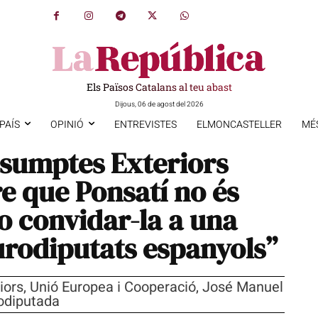
Els Països Catalans al teu abast
Dijous, 06 de agost del 2026
PAÍS
OPINIÓ
ENTREVISTES
ELMONCASTELLER
MÉ
Assumptes Exteriors
e que Ponsatí no és
o convidar-la a una
rodiputats espanyols”
iors, Unió Europea i Cooperació, José Manuel
rodiputada