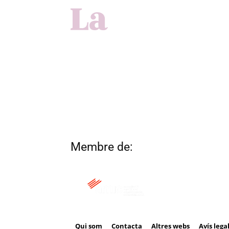
Membre de:
Qui som
Contacta
Altres webs
Avís lega