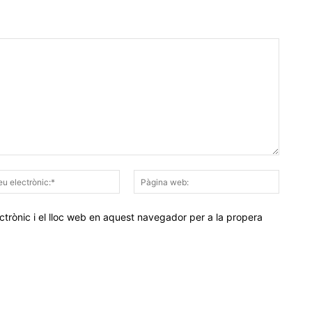
Correu
Pàgina
electrònic:*
web:
trònic i el lloc web en aquest navegador per a la propera