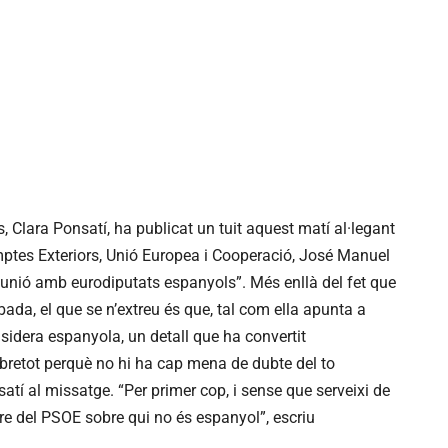
, Clara Ponsatí, ha publicat un tuit aquest matí al·legant
mptes Exteriors, Unió Europea i Cooperació, José Manuel
reunió amb eurodiputats espanyols”. Més enllà del fet que
ada, el que se n’extreu és que, tal com ella apunta a
nsidera espanyola, un detall que ha convertit
bretot perquè no hi ha cap mena de dubte del to
atí al missatge. “Per primer cop, i sense que serveixi de
re del PSOE sobre qui no és espanyol”, escriu