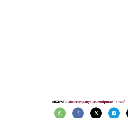
ARXIVAT A:
albares
espanyols
eurodiputats
Ponsatí