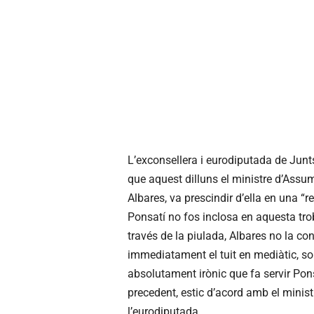
L’exconsellera i eurodiputada de Junts
que aquest dilluns el ministre d’Assu
Albares, va prescindir d’ella en una “
Ponsatí no fos inclosa en aquesta trob
través de la piulada, Albares no la co
immediatament el tuit en mediàtic, so
absolutament irònic que fa servir Pons
precedent, estic d’acord amb el minist
l’eurodiputada.