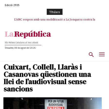
Edició 2935
TItulars
SOS Costa Brava es planta contra la “nefasta” prolongació de la C-32 i
L’ANC respon amb una mobilització a La Jonquera contra la
catalanofòbia i els abusos de la Policia Nacional
n’exigeix la retirada immediata
Els Països Catalans al teu abast
Dissabte, 08 de agost del 2026
Cuixart, Collell, Llaràs i
Casanovas qüestionen una
llei de l’audiovisual sense
sancions