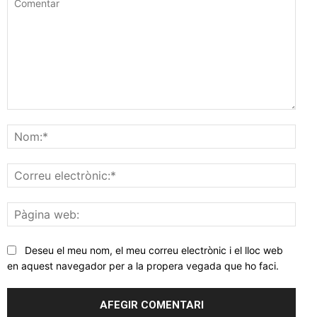
Comentar
Nom
Corr
elec
Pàgi
web
Deseu el meu nom, el meu correu electrònic i el lloc web
en aquest navegador per a la propera vegada que ho faci.