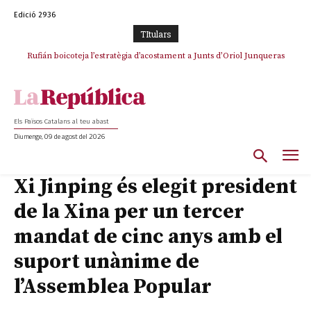
Edició 2936
TItulars
Rufián boicoteja l’estratègia d’acostament a Junts d’Oriol Junqueras
Els Països Catalans al teu abast
Diumenge, 09 de agost del 2026
Xi Jinping és elegit president
de la Xina per un tercer
mandat de cinc anys amb el
suport unànime de
l’Assemblea Popular