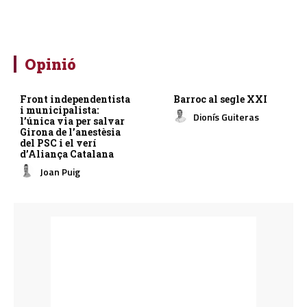
Opinió
Front independentista
Barroc al segle XXI
i municipalista:
Dionís Guiteras
l’única via per salvar
Girona de l’anestèsia
del PSC i el verí
d’Aliança Catalana
Joan Puig