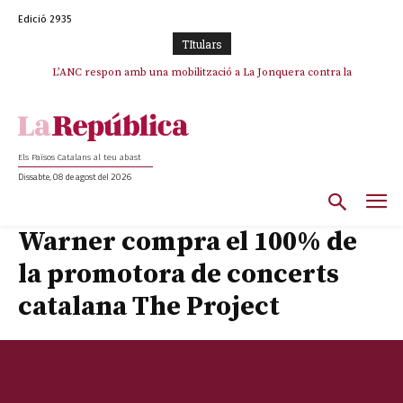
Edició 2935
TItulars
L’ANC respon amb una mobilització a La Jonquera contra la
catalanofòbia i els abusos de la Policia Nacional
Els Països Catalans al teu abast
Dissabte, 08 de agost del 2026
Warner compra el 100% de
la promotora de concerts
catalana The Project