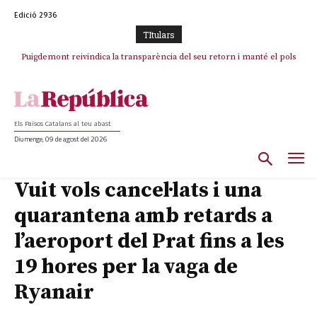
Edició 2936
TItulars
Puigdemont reivindica la transparència del seu retorn i manté el pols
Portugal acusa Espanya de provocar un “efecte crida” massiu per la seva
ferm per la plena llibertat dels encausats
“manca de regulació” migratòria
Els Països Catalans al teu abast
Diumenge, 09 de agost del 2026
Vuit vols cancel·lats i una
quarantena amb retards a
l’aeroport del Prat fins a les
19 hores per la vaga de
Ryanair