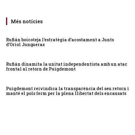
Més notícies
Rufián boicoteja l’estratègia d’acostament a Junts
d’Oriol Junqueras
Rufián dinamita la unitat independentista amb un atac
frontal al retorn de Puigdemont
Puigdemont reivindica la transparència del seu retorn i
manté el pols ferm per la plena llibertat dels encausats