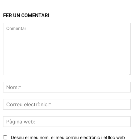
FER UN COMENTARI
Comentar
Nom
Corr
elec
Pàgi
web
Deseu el meu nom, el meu correu electrònic i el lloc web