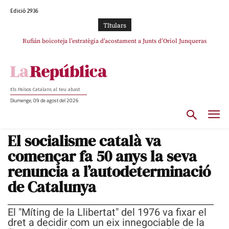
Edició 2936
TItulars
Rufián boicoteja l’estratègia d’acostament a Junts d’Oriol Junqueras
Rufián dinamita la unitat independentista amb un atac frontal al retorn de
Puigdemont
Els Països Catalans al teu abast
Diumenge, 09 de agost del 2026
El socialisme català va
començar fa 50 anys la seva
renuncia a l’autodeterminació
de Catalunya
El "Míting de la Llibertat" del 1976 va fixar el
dret a decidir com un eix innegociable de la