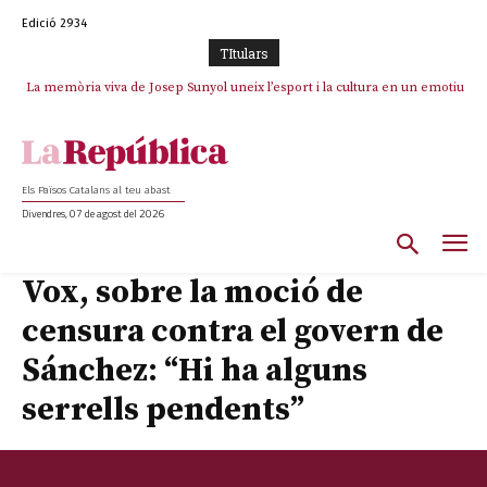
Edició 2934
TItulars
La memòria viva de Josep Sunyol uneix l’esport i la cultura en un emotiu
homenatge a Guadarrama pel seu 90è aniversari
Els Països Catalans al teu abast
Divendres, 07 de agost del 2026
Vox, sobre la moció de
censura contra el govern de
Sánchez: “Hi ha alguns
serrells pendents”