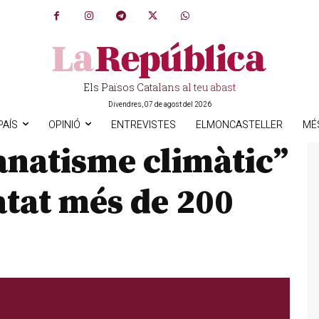
Els Països Catalans al teu abast
Divendres, 07 de agost del 2026
PAÍS
OPINIÓ
ENTREVISTES
ELMONCASTELLER
MÉ
fanatisme climàtic”
atat més de 200