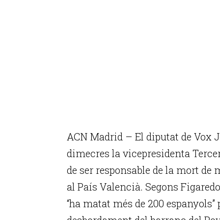
ACN Madrid – El diputat de Vox J
dimecres la vicepresidenta Tercer
de ser responsable de la mort de 
al País Valencià. Segons Figaredo
“ha matat més de 200 espanyols” p
desbordament del barranc del Poyo”