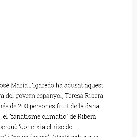
osé María Figaredo ha acusat aquest
a del govern espanyol, Teresa Ribera,
més de 200 persones fruit de la dana
, el “fanatisme climàtic” de Ribera
erquè “coneixia el risc de
 i “no va fer res”. “Vostè sabia que