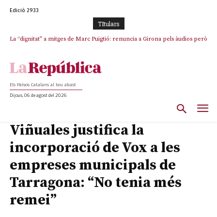
Edició 2933
TItulars
La “dignitat” a mitges de Marc Puigtió: renuncia a Girona pels àudios però
s’aferra als càrrecs remunerats de Sant Julià i el Consell Comarcal
Els Països Catalans al teu abast
Dijous, 06 de agost del 2026
Viñuales justifica la
incorporació de Vox a les
empreses municipals de
Tarragona: “No tenia més
remei”