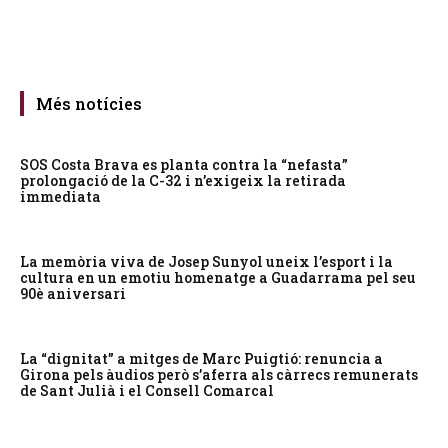
Més notícies
SOS Costa Brava es planta contra la “nefasta”
prolongació de la C-32 i n’exigeix la retirada
immediata
La memòria viva de Josep Sunyol uneix l’esport i la
cultura en un emotiu homenatge a Guadarrama pel seu
90è aniversari
La “dignitat” a mitges de Marc Puigtió: renuncia a
Girona pels àudios però s’aferra als càrrecs remunerats
de Sant Julià i el Consell Comarcal