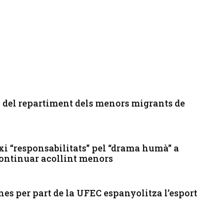
” del repartiment dels menors migrants de
i “responsabilitats” pel “drama humà” a
continuar acollint menors
es per part de la UFEC espanyolitza l’esport