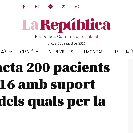
Els Països Catalans al teu abast
Dijous, 06 de agost del 2026
PAÍS
OPINIÓ
ENTREVISTES
ELMONCASTELLER
MÉ
acta 200 pacients
016 amb suport
dels quals per la