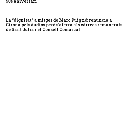
90è aniversari
La “dignitat” a mitges de Marc Puigtió: renuncia a
Girona pels àudios però s’aferra als càrrecs remunerats
de Sant Julià i el Consell Comarcal