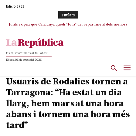
Edició 2933
TItulars
Junts exigeix que Catalunya quedi “fora” del repartiment dels menors
migrants de Ceuta
Els Països Catalans al teu abast
Dijous, 06 de agost del 2026
Usuaris de Rodalies tornen a
Tarragona: “Ha estat un dia
llarg, hem marxat una hora
abans i tornem una hora més
tard”