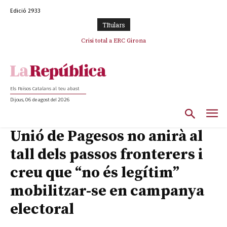
Edició 2933
TItulars
Crisi total a ERC Girona
Els Països Catalans al teu abast
Dijous, 06 de agost del 2026
Unió de Pagesos no anirà al
tall dels passos fronterers i
creu que “no és legítim”
mobilitzar-se en campanya
electoral