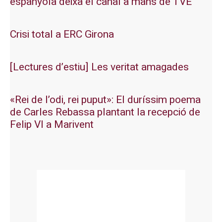
espanyola deixa el canal a mans de TVE
Crisi total a ERC Girona
[Lectures d’estiu] Les veritat amagades
«Rei de l’odi, rei puput»: El duríssim poema
de Carles Rebassa plantant la recepció de
Felip VI a Marivent