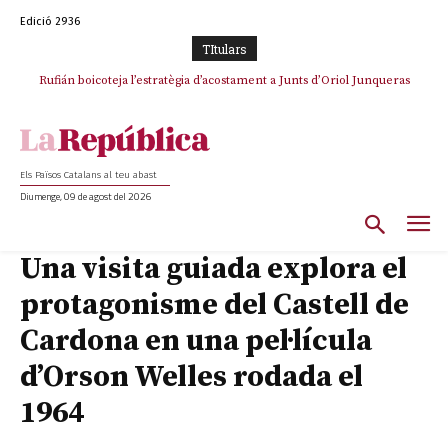
Edició 2936
TItulars
Rufián boicoteja l’estratègia d’acostament a Junts d’Oriol Junqueras
Els Països Catalans al teu abast
Diumenge, 09 de agost del 2026
Una visita guiada explora el
protagonisme del Castell de
Cardona en una pel·lícula
d’Orson Welles rodada el
1964