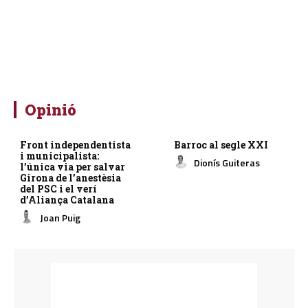
Opinió
Front independentista
Barroc al segle XXI
i municipalista:
Dionís Guiteras
l’única via per salvar
Girona de l’anestèsia
del PSC i el verí
d’Aliança Catalana
Joan Puig