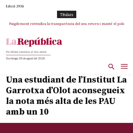
Edició 2936
TItulars
Puigdemont reivindica la transparència del seu retorn i manté el pols
ferm per la plena llibertat dels encausats
Els Països Catalans al teu abast
Diumenge, 09 de agost del 2026
Una estudiant de l’Institut La
Garrotxa d’Olot aconsegueix
la nota més alta de les PAU
amb un 10