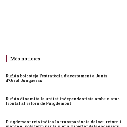
Més notícies
Rufián boicoteja l’estratègia d’acostament a Junts
d’Oriol Junqueras
Rufián dinamita la unitat independentista amb un atac
frontal al retorn de Puigdemont
Puigdemont reivindica la transparència del seu retorn i
manté el pols ferm per la plena llibertat dels encausats