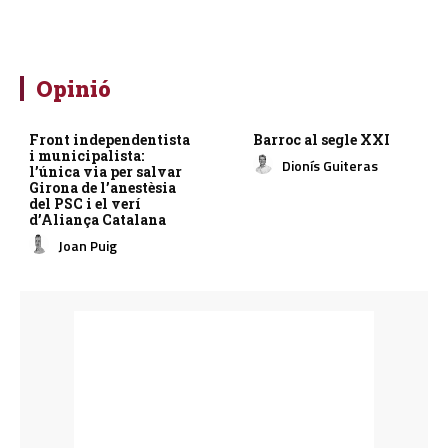
Opinió
Front independentista
Barroc al segle XXI
i municipalista:
Dionís Guiteras
l’única via per salvar
Girona de l’anestèsia
del PSC i el verí
d’Aliança Catalana
Joan Puig