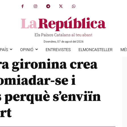
Els Països Catalans al teu abast
Divendres, 07 de agost del 2026
PAÍS
OPINIÓ
ENTREVISTES
ELMONCASTELLER
MÉ
 gironina crea
omiadar-se i
 perquè s’enviïn
rt