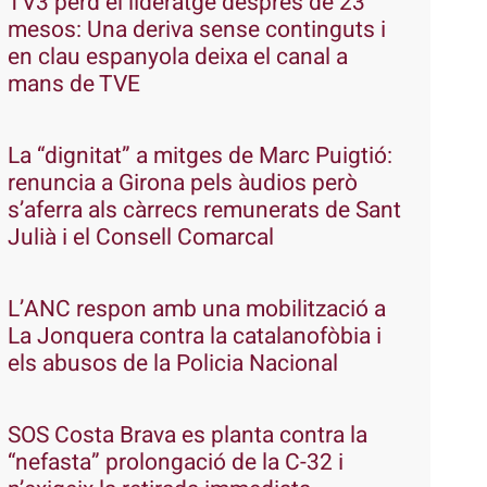
TV3 perd el lideratge després de 23
mesos: Una deriva sense continguts i
en clau espanyola deixa el canal a
mans de TVE
La “dignitat” a mitges de Marc Puigtió:
renuncia a Girona pels àudios però
s’aferra als càrrecs remunerats de Sant
Julià i el Consell Comarcal
L’ANC respon amb una mobilització a
La Jonquera contra la catalanofòbia i
els abusos de la Policia Nacional
SOS Costa Brava es planta contra la
“nefasta” prolongació de la C-32 i