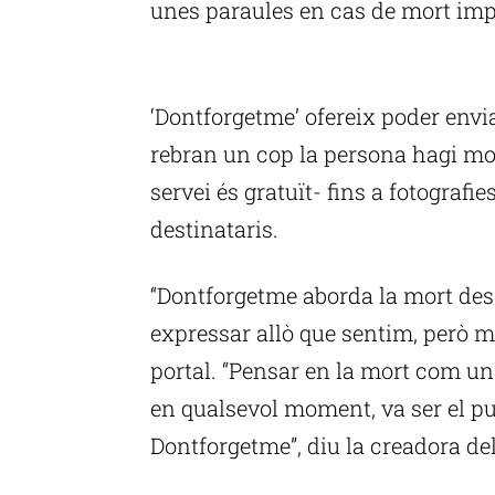
unes paraules en cas de mort impr
P
‘Dontforgetme’ ofereix poder envia
rebran un cop la persona hagi mort
servei és gratuït- fins a fotograf
destinataris.
“Dontforgetme aborda la mort des 
expressar allò que sentim, però ma
portal. “Pensar en la mort com una
en qualsevol moment, va ser el pu
Dontforgetme”, diu la creadora del