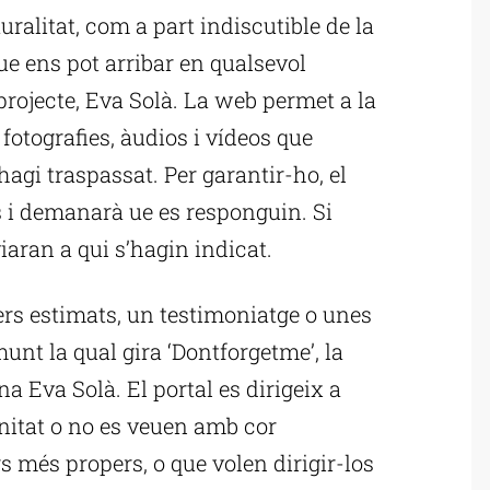
ralitat, com a part indiscutible de la
que ens pot arribar en qualsevol
projecte, Eva Solà. La web permet a la
fotografies, àudios i vídeos que
hagi traspassat. Per garantir-ho, el
os i demanarà ue es responguin. Si
iaran a qui s’hagin indicat.
ers estimats, un testimoniatge o unes
unt la qual gira ‘Dontforgetme’, la
a Eva Solà. El portal es dirigeix a
unitat o no es veuen amb cor
s més propers, o que volen dirigir-los