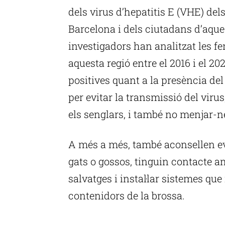
dels virus d’hepatitis E (VHE) del
Barcelona i dels ciutadans d’aques
investigadors han analitzat les fe
aquesta regió entre el 2016 i el 202
positives quant a la presència de
per evitar la transmissió del vir
els senglars, i també no menjar-ne
A més a més, també aconsellen ev
gats o gossos, tinguin contacte 
salvatges i instal·lar sistemes qu
contenidors de la brossa.
P