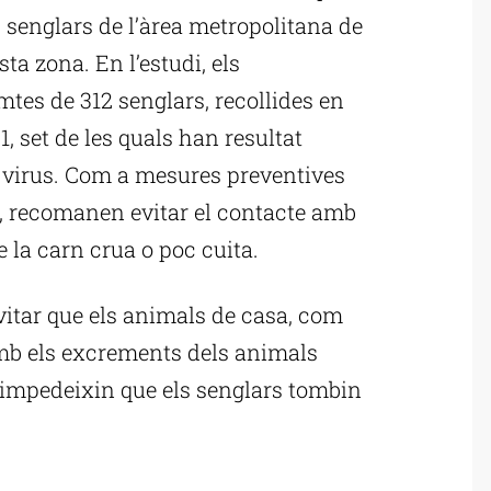
s senglars de l’àrea metropolitana de
ta zona. En l’estudi, els
mtes de 312 senglars, recollides en
1, set de les quals han resultat
l virus. Com a mesures preventives
us, recomanen evitar el contacte amb
 la carn crua o poc cuita.
itar que els animals de casa, com
amb els excrements dels animals
e impedeixin que els senglars tombin
ublicitat