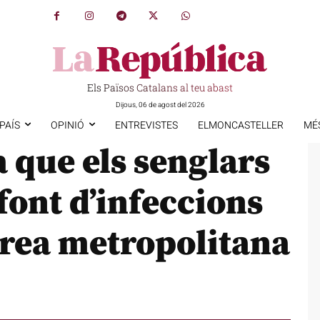
Els Països Catalans al teu abast
Dijous, 06 de agost del 2026
PAÍS
OPINIÓ
ENTREVISTES
ELMONCASTELLER
MÉ
 que els senglars
font d’infeccions
’àrea metropolitana