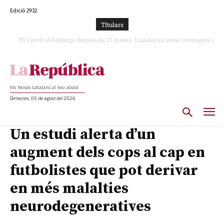
Edició 2932
TItulars
TV3 perd el lideratge després de 23 mesos: Una deriva sense continguts i en
clau espanyola deixa el canal a mans de TVE
Els Països Catalans al teu abast
Dimecres, 05 de agost del 2026
Un estudi alerta d’un
augment dels cops al cap en
futbolistes que pot derivar
en més malalties
neurodegeneratives