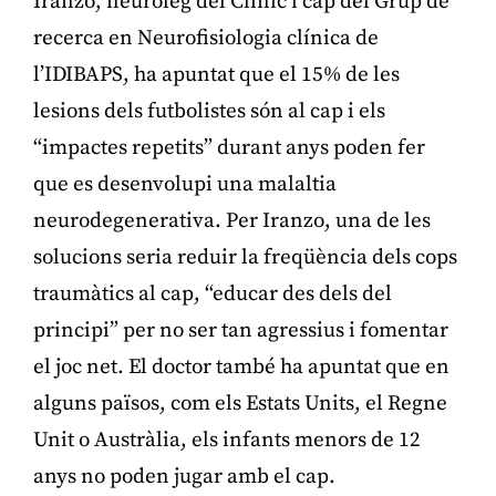
Iranzo, neuròleg del Clínic i cap del Grup de
recerca en Neurofisiologia clínica de
l’IDIBAPS, ha apuntat que el 15% de les
lesions dels futbolistes són al cap i els
“impactes repetits” durant anys poden fer
que es desenvolupi una malaltia
neurodegenerativa. Per Iranzo, una de les
solucions seria reduir la freqüència dels cops
traumàtics al cap, “educar des dels del
principi” per no ser tan agressius i fomentar
el joc net. El doctor també ha apuntat que en
alguns països, com els Estats Units, el Regne
Unit o Austràlia, els infants menors de 12
anys no poden jugar amb el cap.