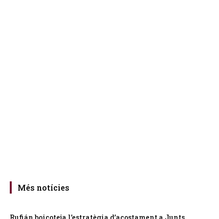
Més notícies
Rufián boicoteja l’estratègia d’acostament a Junts