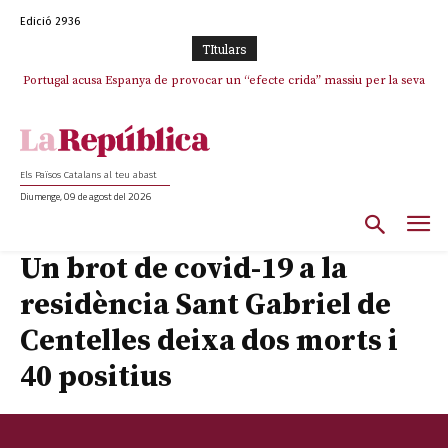
Edició 2936
TItulars
Portugal acusa Espanya de provocar un “efecte crida” massiu per la seva
El col·lapse de l’operació de Marc Puigtió a Girona: desbandada de
l’oportunisme i fracàs de ‘Militància Decidim’
“manca de regulació” migratòria
Els Països Catalans al teu abast
Diumenge, 09 de agost del 2026
Un brot de covid-19 a la
residència Sant Gabriel de
Centelles deixa dos morts i
40 positius