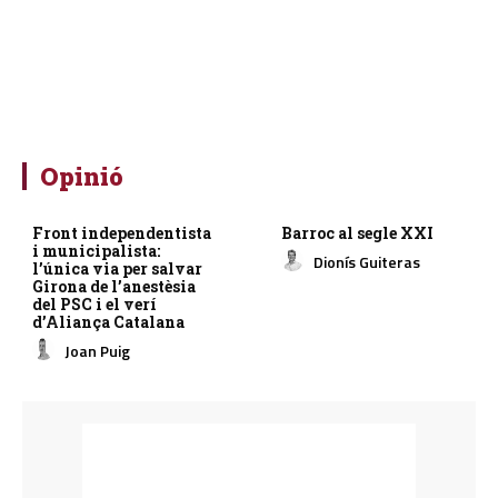
Opinió
Front independentista
Barroc al segle XXI
i municipalista:
Dionís Guiteras
l’única via per salvar
Girona de l’anestèsia
del PSC i el verí
d’Aliança Catalana
Joan Puig