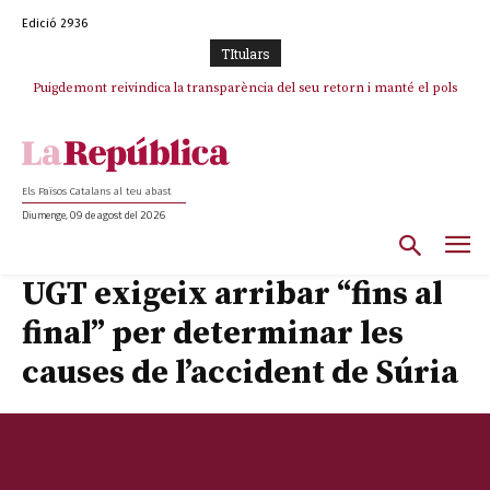
Edició 2936
TItulars
Puigdemont reivindica la transparència del seu retorn i manté el pols
ferm per la plena llibertat dels encausats
Els Països Catalans al teu abast
Diumenge, 09 de agost del 2026
UGT exigeix arribar “fins al
final” per determinar les
causes de l’accident de Súria